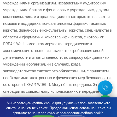
учреждениям и организациям, независимым аудиторским
учреждениям, банкам и финансовым учреждениям, другим
компаниям, лицам и организациям, от которых оказывается
помощь и поддержка, консалтинговым фирмам, таким как
юристы, финансовые консультанты, юристы, специалисты в
области информатики, качества и финансов, с которыми
DREAM World имеет коммерческие, юридические и
экономические отношения в качестве требования своей
деятельности и ответственности, по запросу официальных
учреждений и организаций в случаях, когда
законодательство считает это обязательным, с принятием
необходимых электронных и физических мер безопасности
со стороны DREAM WORLD. Могут быть переданы. Эти
операции по совместному использованию и передаче также
действительны для зарубежных стран.
Мы используем файлы cookie для улучшения пользовательского
опыта на нашем веб-сайте. Продолжая использовать наш сайт, вы
DREAM WORLD может передавать, обрабатывать и хранить
принимаете нашу политику использования файлов cookie.
персональные данные, принадлежащие соответствующему