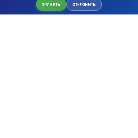
Бронирование
ПРИНЯТЬ
ОТКЛОНИТЬ
лицу, в хранилищах, архивах, на серверах, с которых
оказывается поддержка в области информационных
технологий, в хостинговых компаниях, программах, облачных
вычислениях и других электронных средах, расположенных
в Турции или в других странах, особенно в странах ЕС, США,
Великобритании, за рубежом, при условии принятия
необходимых мер безопасности.
Метод сбора персональных данных
Персональные данные, принадлежащие соответствующему
лицу; данные, полученные в устной, письменной,
визуальной, аудиозаписи или электронной среде с помощью
таких методов, как все договоры/информационные формы и
другие документы, подписанные с одобрением и/или
принятием, одобрения, принятия и уведомления, сделанные